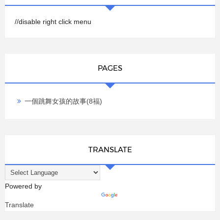
//disable right click menu
PAGES
一個跳舞女孩的故事(8福)
TRANSLATE
Powered by
Translate