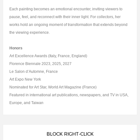
Each painting becomes an emotional encounter, inviting viewers to
pause, feel, and reconnect with their inner light. For collectors, her
works hold an ongoing moment of transformation that extends beyond
the viewing experience.
Honors
Art Excellence Awards (Italy, France, England)
Florence Biennale 2023, 2025, 2027
Le Salon d’Automne, France
Art Expo New York
Nominated for Art Star, World Art Magazine (France)
Featured in international art publications, newspapers, and TV in USA,
Europe, and Taiwan
BLOCK RIGHT-CLICK